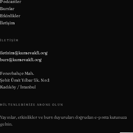
Podcastler
Burslar
Etkinlikler
İletişim
İLETIŞIM
iletisim@kumevakfi.org
burs@kumevakfi.org
Fenerbahçe Mah.
Şehit Ümit Yılbar Sk. No:1
Kadıköy / İstanbul
BÜLTENLERIMIZE ABONE OLUN
Yayınlar, etkinlikler ve burs duyuruları doğrudan e-posta kutunuza
gelsin.