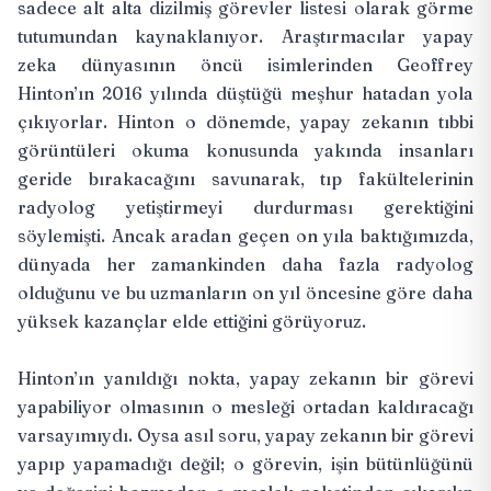
sadece alt alta dizilmiş görevler listesi olarak görme
tutumundan kaynaklanıyor. Araştırmacılar yapay
zeka dünyasının öncü isimlerinden Geoffrey
Hinton’ın 2016 yılında düştüğü meşhur hatadan yola
çıkıyorlar. Hinton o dönemde, yapay zekanın tıbbi
görüntüleri okuma konusunda yakında insanları
geride bırakacağını savunarak, tıp fakültelerinin
radyolog yetiştirmeyi durdurması gerektiğini
söylemişti
. Ancak aradan geçen on yıla baktığımızda,
dünyada her zamankinden daha fazla radyolog
olduğunu ve bu uzmanların on yıl öncesine göre daha
yüksek kazançlar elde ettiğini görüyoruz.
Hinton’ın yanıldığı nokta, yapay zekanın bir görevi
yapabiliyor olmasının o mesleği ortadan kaldıracağı
varsayımıydı. Oysa asıl soru, yapay zekanın bir görevi
yapıp yapamadığı değil; o görevin, işin bütünlüğünü