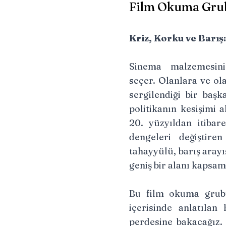
Film Okuma Gru
Kriz, Korku ve Barış
Sinema malzemesini
seçer. Olanlara ve ol
sergilendiği bir başk
politikanın kesişimi a
20. yüzyıldan itibar
dengeleri değiştire
tahayyülü, barış aray
geniş bir alanı kapsam
Bu film okuma grub
içerisinde anlatılan
perdesine bakacağız. 