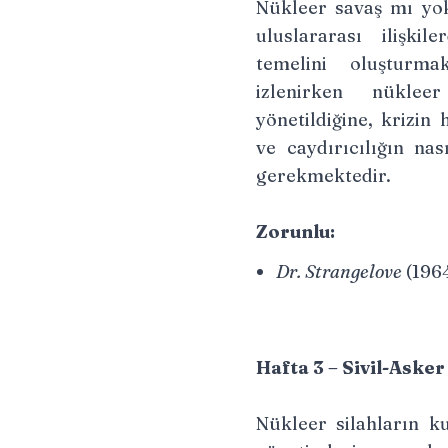
Nükleer savaş mı yok
uluslararası ilişkil
temelini oluşturma
izlenirken nüklee
yönetildiğine, krizin
ve caydırıcılığın na
gerekmektedir.
Zorunlu:
Dr. Strangelove
(1964
Hafta 3 – Sivil-Asker 
Nükleer silahların ku