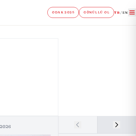
TR
/
EN
ODAK 2025
GÖNÜLLÜ OL
 2026