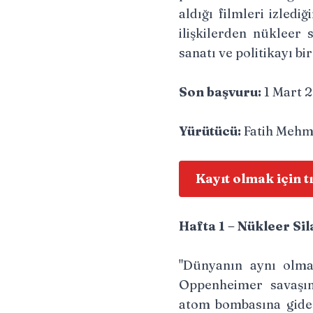
aldığı filmleri izled
ilişkilerden nükleer 
sanatı ve politikayı bi
Son başvuru:
1 Mart 
Yürütücü:
Fatih Mehm
Kayıt olmak için t
Hafta 1 – Nükleer Sil
"Dünyanın aynı olmay
Oppenheimer savaşın
atom bombasına giden 