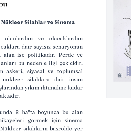
bu
: Nükleer Silahlar ve Sinema
 olanlardan ve olacaklardan
acaklara dair sayısız senaryonun
a alan ise politikadır. Perde ve
lanları bu nedenle ilgi çekicidir.
en askeri, siyasal ve toplumsal
n nükleer silahlara dair insan
ışlarından yıkım ihtimaline kadar
aktadır.
unda 8 hafta boyunca bu alan
 hikayeleri görmek için sinema
Nükleer silahların başrolde yer