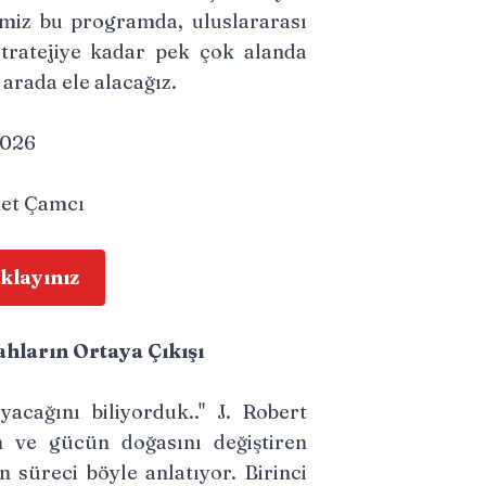
iğimiz bu programda, uluslararası
stratejiye kadar pek çok alanda
r arada ele alacağız.
2026
et Çamcı
ıklayınız
ahların Ortaya Çıkışı
acağını biliyorduk.." J. Robert
 ve gücün doğasını değiştiren
süreci böyle anlatıyor. Birinci