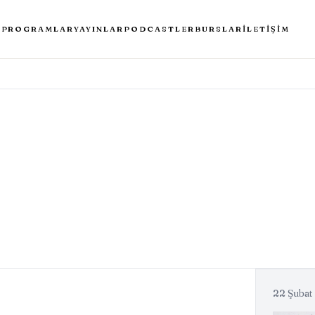
A
PROGRAMLAR
YAYINLAR
PODCASTLER
BURSLAR
İLETIŞIM
22 Şubat