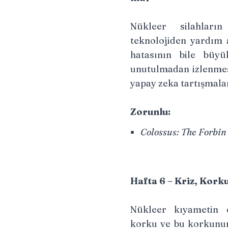
Nükleer silahları
teknolojiden yardım a
hatasının bile büyü
unutulmadan izlenme
yapay zeka tartışmaları
Zorunlu:
Colossus: The Forbin
Hafta 6 – Kriz, Kork
Nükleer kıyametin e
korku ve bu korkunun