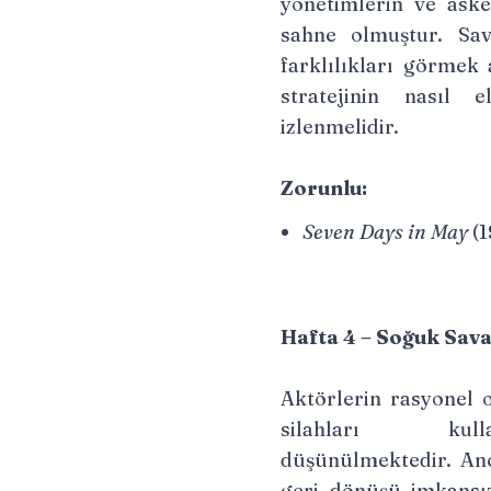
yönetimlerin ve aske
sahne olmuştur. Sav
farklılıkları görmek 
stratejinin nasıl 
izlenmelidir.
Zorunlu:
Seven Days in May
(1
Hafta 4 – Soğuk Sav
Aktörlerin rasyonel 
silahları kull
düşünülmektedir. Anc
geri dönüşü imkansız