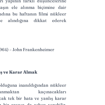
ri yapının farklı düşüncelerine
aşın ele alınma biçimine dair
adına bu haftanın filmi nükleer
ele alındığına dikkat ederek
964) – John Frankenheimer
aş ve Karar Almak
olduğuna inanıldığından nükleer
anmaktan kaçınacakları
ak tek bir hata ve yanlış karar
 bir savaşa da sebep verebilir.