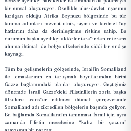
benzer ayrılıkçı hareketler bakımından da potansiyel
bir emsal oluşturuyor. Özellikle ulus-devlet inşasının
kırılgan olduğu Afrika Boynuzu bölgesinde bu tür
tanıma adımları mevcut etnik, siyasi ve tarihsel fay
hatlarını daha da derinleştirme riskine sahip. Bu
durumun başka ayrılıkçı aktörler tarafından referans
alınma ihtimali de bölge ülkelerinde ciddi bir endişe
kaynağı.
Tüm bu gelişmelerin gölgesinde, İsrail’in Somaliland
ile temaslarının en tartışmalı boyutlarından birini
Gazze bağlamındaki planlar oluşturuyor. Geçtiğimiz
dönemde İsrail Gazze’deki Filistinlilerin zorla başka
ülkelere transfer edilmesi ihtimali çerçevesinde
Somaliland adı zikredilen bölgelerin başında geliyor.
Bu bağlamda Somaliland’ın tanınması İsrail için aynı
zamanda Filistin meselesine “kalıcı bir çözüm”
arayışının bir parçası.