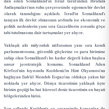
ilan eden Somaliland’ın İsrail tarafından İbrahim
Antlaşmaları’nın ruhu çerçevesinde egemen bir devlet
olarak tanındığını açıkladı. İsrail’in Somaliland’ı
tanıyan ilk devlet olmasının ardında ise ekonomik ve
politik nedenlerin yanı sıra Gazzelilerin zorunlu göçe
tabi tutulmasına dair tartışmalar yer alıyor.
Yaklaşık altı milyonluk nüfusunun yanı sıra kendi
parlamentosuna, güvenlik güçlerine ve para birimine
sahip olan Somaliland’ı bu kadar değerli kılan başlıca
unsur jeostratejik konumu. Somaliland Aden
Körfezi’nin kıyısında Kızıldeniz’in Hint Okyanusu’na
bağlayan Bab’ül Mendeb Boğazı’na oldukça yakın bir
noktada yer alıyor. Dünya ticaretinin yaklaşık üçte
birinin geçtiği bu hat küresel deniz ticaretinin en hayati
bölgelerinden birisi.
Son yıllarda Kızıldeniz ve çevresinde korsanlar ile