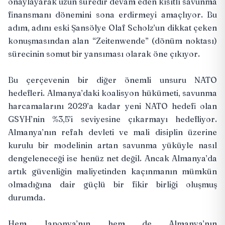
onaylayarak uzun süredir devam eden kısıtlı savunma
finansmanı dönemini sona erdirmeyi amaçlıyor. Bu
adım, adını eski Şansölye Olaf Scholz’un dikkat çeken
konuşmasından alan “Zeitenwende” (dönüm noktası)
sürecinin somut bir yansıması olarak öne çıkıyor.
Bu çerçevenin bir diğer önemli unsuru NATO
hedefleri. Almanya’daki koalisyon hükümeti, savunma
harcamalarını 2029’a kadar yeni NATO hedefi olan
GSYH’nin %3,5’i seviyesine çıkarmayı hedefliyor.
Almanya’nın refah devleti ve mali disiplin üzerine
kurulu bir modelinin artan savunma yüküyle nasıl
dengeleneceği ise henüz net değil. Ancak Almanya’da
artık güvenliğin maliyetinden kaçınmanın mümkün
olmadığına dair güçlü bir fikir birliği oluşmuş
durumda.
Hem Japonya’nın hem de Almanya’nın