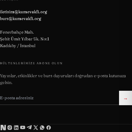
iletisim@kumevakfi.org
burs@kumevakfi.org
Fenerbahçe Mah.
Şehit Ümit Yılbar Sk. No:1
Kadıköy / İstanbul
BÜLTENLERIMIZE ABONE OLUN
Yayınlar, etkinlikler ve burs duyuruları doğrudan e-posta kutunuza
gelsin.
→