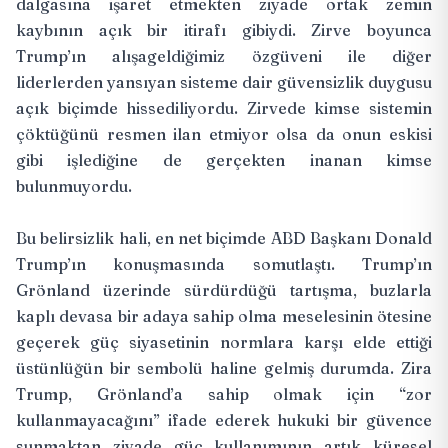
dalgasına işaret etmekten ziyade ortak zemin
kaybının açık bir itirafı gibiydi. Zirve boyunca
Trump’ın alışageldiğimiz özgüveni ile diğer
liderlerden yansıyan sisteme dair güvensizlik duygusu
açık biçimde hissediliyordu. Zirvede kimse sistemin
çöktüğünü resmen ilan etmiyor olsa da onun eskisi
gibi işlediğine de gerçekten inanan kimse
bulunmuyordu.
Bu belirsizlik hali, en net biçimde ABD Başkanı Donald
Trump’ın konuşmasında somutlaştı. Trump’ın
Grönland üzerinde sürdürdüğü tartışma, buzlarla
kaplı devasa bir adaya sahip olma meselesinin ötesine
geçerek güç siyasetinin normlara karşı elde ettiği
üstünlüğün bir sembolü haline gelmiş durumda. Zira
Trump, Grönland’a sahip olmak için “zor
kullanmayacağını” ifade ederek hukuki bir güvence
sunmaktan ziyade güç kullanımının artık küresel