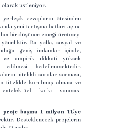
olarak üstleniyor.
 yerleşik cevapların ötesinden
sında yeni tartışma hatları açma
kalıcı bir düşünce emeği üretmeyi
yöneliktir. Bu yolla, sosyal ve
unduğu geniş imkanlar içinde,
i ve ampirik dikkati yüksek
k edilmesi hedeflenmektedir.
ların nitelikli sorular sorması,
n titizlikle kurulmuş olması ve
entelektüel katkı sunması
da
proje başına 1 milyon TL'ye
ektir. Desteklenecek projelerin
zla 12 aydır.