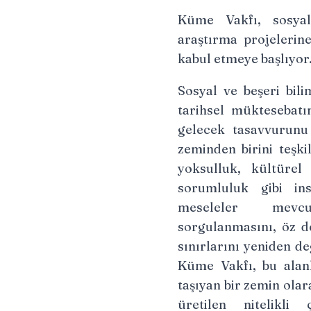
Küme Vakfı, sosyal
araştırma projeleri
kabul etmeye başlıyor
Sosyal ve beşeri bili
tarihsel müktesebatı
gelecek tasavvurunu
zeminden birini teşki
yoksulluk, kültürel
sorumluluk gibi ins
meseleler mevcu
sorgulanmasını, öz 
sınırlarını yeniden d
Küme Vakfı, bu alanl
taşıyan bir zemin ola
üretilen nitelikli 