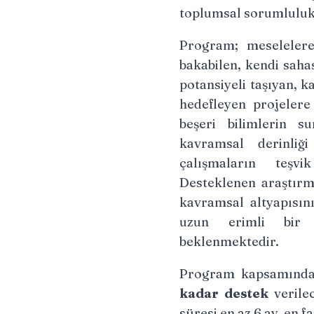
toplumsal sorumluluk 
Program; meselelere
bakabilen, kendi saha
potansiyeli taşıyan, 
hedefleyen projelere 
beşeri bilimlerin s
kavramsal derinliğ
çalışmaların teşvi
Desteklenen araştırma
kavramsal altyapısını
uzun erimli bir 
beklenmektedir.
Program kapsamın
kadar destek
verilec
süresi en az 6 ay, en fa