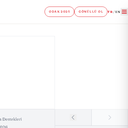
TR
/
EN
ODAK 2025
GÖNÜLLÜ OL
a Destekleri
2026