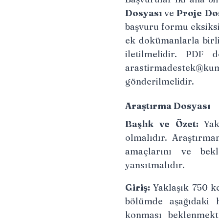
Dosyası
ve
Proje Do
başvuru formu eksiksi
ek dokümanlarla birli
iletilmelidir. PDF 
arastirmadestek@kum
gönderilmelidir.
Araştırma Dosyası
Başlık ve Özet:
Yakl
olmalıdır. Araştırma
amaçlarını ve bekl
yansıtmalıdır.
Giriş:
Yaklaşık 750 k
bölümde aşağıdaki h
konması beklenmekte