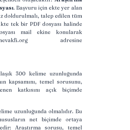
syası
. Başvuru için ekte yer alan
z doldurulmalı, talep edilen tüm
kte tek bir PDF dosyası halinde
dosyası mail ekine konularak
evakfi.org
adresine
aşık 300 kelime uzunluğunda
nın kapsamını, temel sorusunu,
enen katkısını açık biçimde
elime uzunluğunda olmalıdır. Bu
ususların net biçimde ortaya
dir: Araştırma sorusu, temel