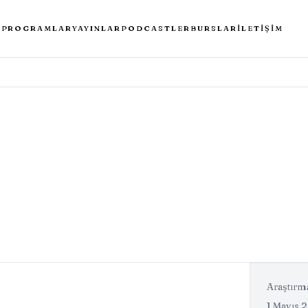
A
PROGRAMLAR
YAYINLAR
PODCASTLER
BURSLAR
İLETIŞIM
Araştırm
1 Mayıs 