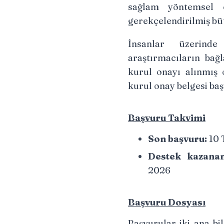
sağlam yöntemsel 
gerekçelendirilmiş bü
İnsanlar üzerinde
araştırmacıların bağ
kurul onayı alınmış 
kurul onay belgesi ba
Başvuru Takvimi
Son başvuru:
10 
Destek kazanan 
2026
Başvuru Dosyası
Başvurular iki ana bi