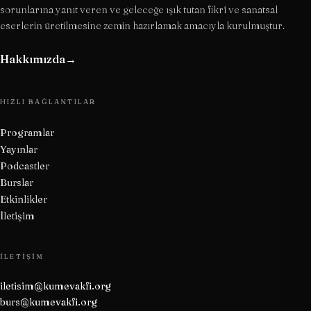
sorunlarına yanıt veren ve geleceğe ışık tutan fikrî ve sanatsal
eserlerin üretilmesine zemin hazırlamak amacıyla kurulmuştur.
Hakkımızda
→
HIZLI BAĞLANTILAR
Programlar
Yayınlar
Podcastler
Burslar
Etkinlikler
İletişim
İLETIŞIM
iletisim@kumevakfi.org
burs@kumevakfi.org