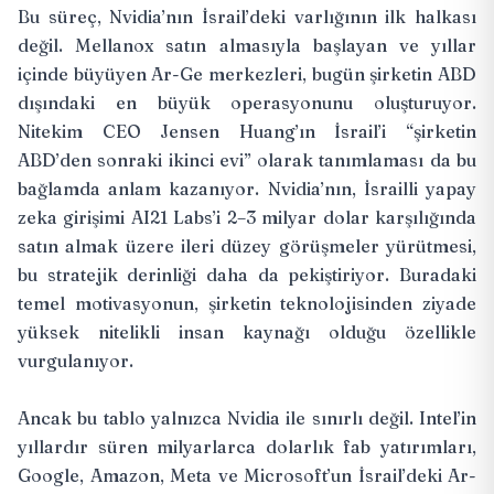
Bu süreç, Nvidia’nın İsrail’deki varlığının ilk halkası
değil. Mellanox satın almasıyla başlayan ve yıllar
içinde büyüyen Ar-Ge merkezleri, bugün şirketin ABD
dışındaki en büyük operasyonunu oluşturuyor.
Nitekim CEO Jensen Huang’ın İsrail’i “şirketin
ABD’den sonraki ikinci evi” olarak tanımlaması da bu
bağlamda anlam kazanıyor. Nvidia’nın, İsrailli yapay
zeka girişimi AI21 Labs’i 2–3 milyar dolar karşılığında
satın almak üzere ileri düzey görüşmeler yürütmesi,
bu stratejik derinliği daha da pekiştiriyor. Buradaki
temel motivasyonun, şirketin teknolojisinden ziyade
yüksek nitelikli insan kaynağı olduğu özellikle
vurgulanıyor.
Ancak bu tablo yalnızca Nvidia ile sınırlı değil. Intel’in
yıllardır süren milyarlarca dolarlık fab yatırımları,
Google, Amazon, Meta ve Microsoft’un İsrail’deki Ar-