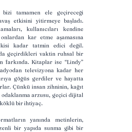
ın bizi tamamen ele geçireceği
aş etkisini yitirmeye başladı.
maları, kullanıcıları kendine
onlardan kar etme aşamasına
skisi kadar tatmin edici değil.
da geçirdikleri vaktin ruhsal bir
n farkında. Kitaplar ise “Lindy”
 radyodan televizyona kadar her
ırıya göğüs gerdiler ve hayatta
ar. Çünkü insan zihninin, kağıt
 odaklanma arzusu, geçici dijital
öklü bir ihtiyaç.
ormatların yanında metinlerin,
enli bir yapıda sunma gibi bir