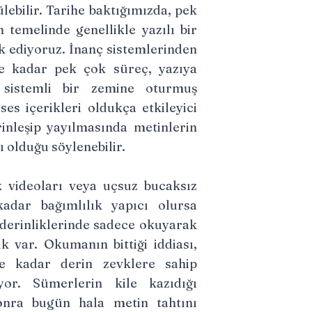
lebilir. Tarihe baktığımızda, pek
 temelinde genellikle yazılı bir
rk ediyoruz. İnanç sistemlerinden
re kadar pek çok süreç, yazıya
 sistemli bir zemine oturmuş
es içerikleri oldukça etkileyici
erinleşip yayılmasında metinlerin
ı olduğu söylenebilir.
 videoları veya uçsuz bucaksız
 kadar bağımlılık yapıcı olursa
derinliklerinde sadece okuyarak
ık var. Okumanın bittiği iddiası,
ne kadar derin zevklere sahip
yor. Sümerlerin kile kazıdığı
onra bugün hala metin tahtını