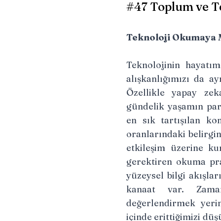
#47 Toplum ve T
Teknoloji Okumaya 
Teknolojinin hayatım
alışkanlığımızı da ay
Özellikle yapay zek
gündelik yaşamın par
en sık tartışılan ko
oranlarındaki belirgi
etkileşim üzerine ku
gerektiren okuma prat
yüzeysel bilgi akışla
kanaat var. Zama
değerlendirmek yeri
içinde erittiğimizi dü