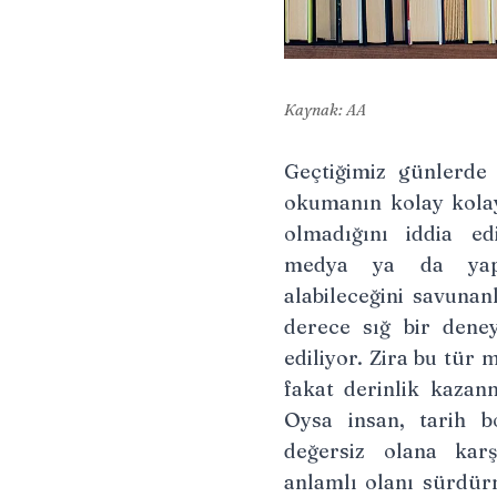
Kaynak: AA
Geçtiğimiz günlerde 
okumanın kolay kolay 
olmadığını iddia ed
medya ya da yapa
alabileceğini savunan
derece sığ bir deney
ediliyor. Zira bu tür m
fakat derinlik kazanm
Oysa insan, tarih b
değersiz olana karş
anlamlı olanı sürdür