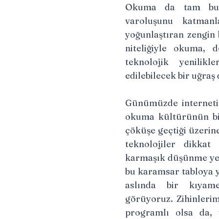
Okuma da tam bu 
varoluşunu katmanl
yoğunlaştıran zengin 
niteliğiyle okuma, 
teknolojik yenilikl
edilebilecek bir uğraş 
Günümüzde internetin
okuma kültürünün bit
çöküşe geçtiği üzerine
teknolojiler dikkat
karmaşık düşünme yet
bu karamsar tabloya 
aslında bir kıya
görüyoruz. Zihinleri
programlı olsa da, 