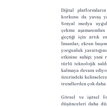
Dijital platformlar
korkusu da yavaş yav
Sosyal medya uygula
çekme aşamasından 
geçtiği için artık e
İnsanlar, ekran başın
yorgunluk yarattığını
etkisine sahip; yani
türlü teknolojik sald
kalmaya devam ediyorl
üzerindeki kelimelere
trendlerden çok daha k
Görsel ve işitsel f
düşünceleri daha düz