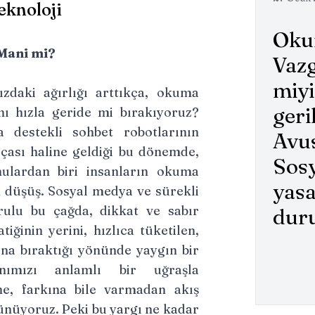
eknoloji
Oku
Mani mi?
Vazg
miyi
ızdaki ağırlığı arttıkça, okuma
geri
nı hızla geride mi bırakıyoruz?
a destekli sohbet robotlarının
Avus
çası haline geldiği bu dönemde,
Sos
nulardan biri insanların okuma
yasa
n düşüş. Sosyal medya ve sürekli
rulu bu çağda, dikkat ve sabır
dur
iğinin yerini, hızlıca tüketilen,
rına bıraktığı yönünde yaygın bir
nımızı anlamlı bir uğraşla
ne, farkına bile varmadan akış
şünüyoruz. Peki bu yargı ne kadar