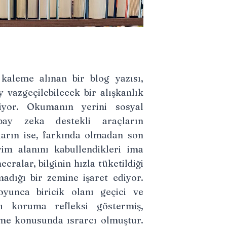
kaleme alınan bir blog yazısı,
vazgeçilebilecek bir alışkanlık
iyor. Okumanın yerini sosyal
y zeka destekli araçların
ların ise, farkında olmadan son
im alanını kabullendikleri ima
ecralar, bilginin hızla tüketildiği
adığı bir zemine işaret ediyor.
oyunca biricik olanı geçici ve
ı koruma refleksi göstermiş,
me konusunda ısrarcı olmuştur.