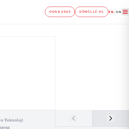
TR
/
EN
ODAK 2025
GÖNÜLLÜ OL
e Teknoloji
 2026