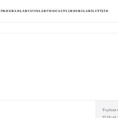
A
PROGRAMLAR
YAYINLAR
PODCASTLER
BURSLAR
İLETIŞIM
Toplum v
27 Ocak