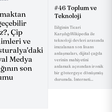
#46
Toplum ve
maktan
Teknoloji
eçebilir
Bilginin Ticari
z?, Çip
KarşılığıWikipedia ile
limleri ve
teknoloji devleri arasında
imzalanan son lisans
turalya'daki
anlaşmaları, dijital çağda
yal Medya
verinin mahiyetini
ğının son
anlamak açısından ironik
bir göstergeye dönüşmüş
umu
durumda. İnterneti...