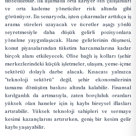
hissedilebilir. İlk aşamada orta kariyer ofis çalışanları
ve orta kademe yöneticiler risk altında gibi
görünüyor. Bu senaryoda, işten çıkarmalar arttıkça iş
arama süreleri uzayacak ve ücretler aşağı yönlü
seyretmesiyle daha düşük gelirli pozisyonlara
yönelme yaygınlaşacak. Hane gelirlerinin düşmesi,
konut piyasalarından tüketim harcamalarına kadar
birçok alanı etkileyecek. Ofise bağlı iş kolları (şehir
merkezlerindeki küçük işletmeler, ulaşım, yeme-içme
sektörü) dolaylı darbe alacak. Kısacası yalnızca
“teknoloji sektörü” değil, şehir ekonomilerinin
tamamı dönüşüm baskısı altında kalabilir. Finansal
kırılganlık da artmasıyla, zaten borçluluk oranları
yüksek olan haneler için iş kaybı bireysel iflasları
artırabilir. Yüksek teknoloji sahipleri ve sermaye
kesimi kazançlarını artırırken, geniş bir kesim gelir
kaybı yaşayabilir.