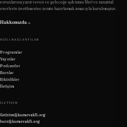
sorunlarına yanıt veren ve geleceğe ışık tutan fikrî ve sanatsal
eserlerin üretilmesine zemin hazırlamak amacıyla kurulmuştur.
Hakkımızda
→
HIZLI BAĞLANTILAR
Programlar
Yayınlar
Podcastler
Burslar
Etkinlikler
İletişim
İLETIŞIM
iletisim@kumevakfi.org
burs@kumevakfi.org