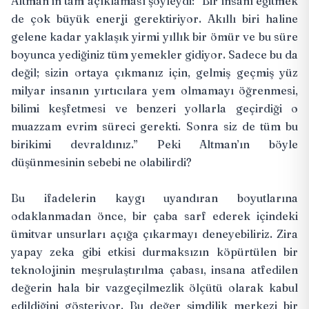
Altman’ın tam açıklaması şöyleydi: “Bir insanı eğitmek
de çok büyük enerji gerektiriyor. Akıllı biri haline
gelene kadar yaklaşık yirmi yıllık bir ömür ve bu süre
boyunca yediğiniz tüm yemekler gidiyor. Sadece bu da
değil; sizin ortaya çıkmanız için, gelmiş geçmiş yüz
milyar insanın yırtıcılara yem olmamayı öğrenmesi,
bilimi keşfetmesi ve benzeri yollarla geçirdiği o
muazzam evrim süreci gerekti. Sonra siz de tüm bu
birikimi devraldınız.” Peki Altman’ın böyle
düşünmesinin sebebi ne olabilirdi?
Bu ifadelerin kaygı uyandıran boyutlarına
odaklanmadan önce, bir çaba sarf ederek içindeki
ümitvar unsurları açığa çıkarmayı deneyebiliriz. Zira
yapay zeka gibi etkisi durmaksızın köpürtülen bir
teknolojinin meşrulaştırılma çabası, insana atfedilen
değerin hala bir vazgeçilmezlik ölçütü olarak kabul
edildiğini gösteriyor. Bu değer şimdilik merkezi bir