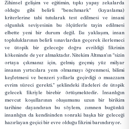
Zihinsel gelişim ve eğitimin, tıpkı yapay zekalarda
olduğu gibi belirli “benchmark” (kıyaslama)
kriterlerine tabi tutularak test edilmesi ve insani
olgunluk seviyesinin bu ölçütlerle tayin edilmesi
elbette yeni bir durum değil. Bu yaklaşım, insan
topluluklarının belirli sınavlardan geçerek ilerlemeci
ve ütopik bir geleceğe doğru evrildiği fikrinin
kökeninde de yer almaktadır. Nitekim Altman’ın “sizin
ortaya çıkmanız için, gelmiş geçmiş yüz milyar
insanın yırtıcılara yem olmamayı öğrenmesi, bilimi
keşfetmesi ve benzeri yollarla geçirdiği o muazzam
evrim süreci gerekti.” şeklindeki ifadeleri de ütopik
gelecek fikriyle birebir örtüşmektedir. İnsanlığın
mevcut koşullarının oluşumunu uzun bir birikim
tarihine dayandıran bu söylem, zımnen bugünkü
insanlığın da kendisinden sonraki başka bir geleceği
hazırlayan geçici bir evre olduğu fikrini barındırıyor.