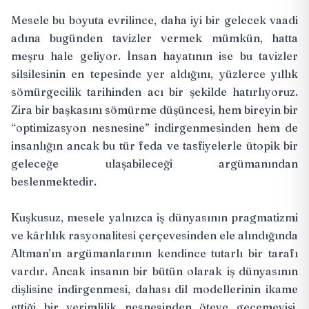
Mesele bu boyuta evrilince, daha iyi bir gelecek vaadi
adına bugünden tavizler vermek mümkün, hatta
meşru hale geliyor. İnsan hayatının ise bu tavizler
silsilesinin en tepesinde yer aldığını, yüzlerce yıllık
sömürgecilik tarihinden acı bir şekilde hatırlıyoruz.
Zira bir başkasını sömürme düşüncesi, hem bireyin bir
“optimizasyon nesnesine” indirgenmesinden hem de
insanlığın ancak bu tür feda ve tasfiyelerle ütopik bir
geleceğe ulaşabileceği argümanından
beslenmektedir.
Kuşkusuz, mesele yalnızca iş dünyasının pragmatizmi
ve kârlılık rasyonalitesi çerçevesinden ele alındığında
Altman’ın argümanlarının kendince tutarlı bir tarafı
vardır. Ancak insanın bir bütün olarak iş dünyasının
dişlisine indirgenmesi, dahası dil modellerinin ikame
ettiği bir verimlilik nesnesinden öteye geçemeyişi,