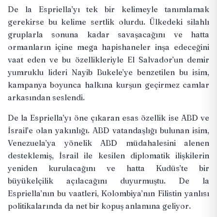
De la Espriella’yı tek bir kelimeyle tanımlamak
gerekirse bu kelime sertlik olurdu. Ülkedeki silahlı
gruplarla sonuna kadar savaşacağını ve hatta
ormanların içine
mega hapishaneler
inşa edeceğini
vaat eden ve bu özellikleriyle El Salvador’un demir
yumruklu lideri Nayib Bukele’ye benzetilen bu isim,
kampanya boyunca halkına kurşun geçirmez camlar
arkasından seslendi.
De la Espriella’yı öne çıkaran esas özellik ise ABD ve
İsrail’e olan yakınlığı. ABD vatandaşlığı bulunan isim,
Venezuela’ya yönelik ABD müdahalesini alenen
desteklemiş, İsrail ile kesilen diplomatik ilişkilerin
yeniden kurulacağını ve hatta
Kudüs’te bir
büyükelçilik
açılacağını duyurmuştu. De la
Espriella’nın bu vaatleri, Kolombiya’nın Filistin yanlısı
politikalarında da net bir kopuş anlamına geliyor.