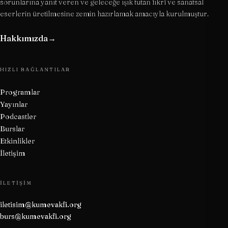
sorunlarına yanıt veren ve geleceğe ışık tutan fikrî ve sanatsal
eserlerin üretilmesine zemin hazırlamak amacıyla kurulmuştur.
Hakkımızda
→
HIZLI BAĞLANTILAR
Programlar
Yayınlar
Podcastler
Burslar
Etkinlikler
İletişim
İLETIŞIM
iletisim@kumevakfi.org
burs@kumevakfi.org