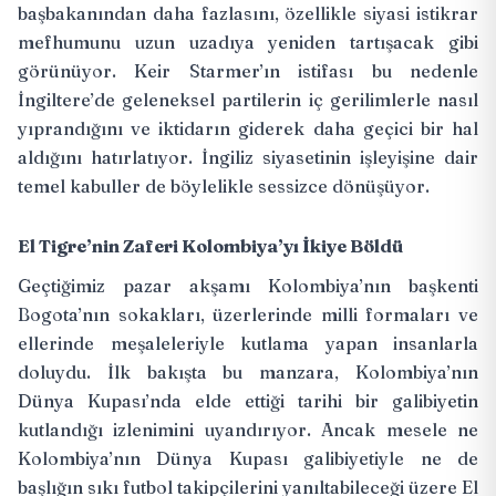
başbakanından daha fazlasını, özellikle siyasi istikrar
mefhumunu uzun uzadıya yeniden tartışacak gibi
görünüyor. Keir Starmer’ın istifası bu nedenle
İngiltere’de geleneksel partilerin iç gerilimlerle nasıl
yıprandığını ve iktidarın giderek daha geçici bir hal
aldığını hatırlatıyor. İngiliz siyasetinin işleyişine dair
temel kabuller de böylelikle sessizce dönüşüyor.
El Tigre’nin Zaferi Kolombiya’yı İkiye Böldü
Geçtiğimiz pazar akşamı Kolombiya’nın başkenti
Bogota’nın sokakları, üzerlerinde milli formaları ve
ellerinde meşaleleriyle kutlama yapan insanlarla
doluydu. İlk bakışta bu manzara, Kolombiya’nın
Dünya Kupası’nda elde ettiği tarihi bir galibiyetin
kutlandığı izlenimini uyandırıyor. Ancak mesele ne
Kolombiya’nın Dünya Kupası galibiyetiyle ne de
başlığın sıkı futbol takipçilerini yanıltabileceği üzere El