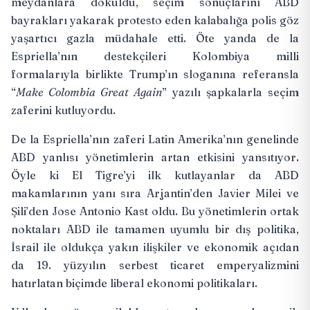
meydanlara döküldü, seçim sonuçlarını ABD
bayrakları yakarak protesto eden kalabalığa polis göz
yaşartıcı gazla müdahale etti. Öte yanda de la
Espriella’nın destekçileri Kolombiya milli
formalarıyla birlikte Trump’ın sloganına referansla
“
Make Colombia Great Again
” yazılı şapkalarla seçim
zaferini kutluyordu.
De la Espriella’nın zaferi Latin Amerika’nın genelinde
ABD yanlısı yönetimlerin artan etkisini yansıtıyor.
Öyle ki El Tigre’yi ilk kutlayanlar da ABD
makamlarının yanı sıra Arjantin’den Javier Milei ve
Şili’den Jose Antonio Kast oldu. Bu yönetimlerin ortak
noktaları ABD ile tamamen uyumlu bir dış politika,
İsrail ile oldukça yakın ilişkiler ve ekonomik açıdan
da 19. yüzyılın serbest ticaret emperyalizmini
hatırlatan biçimde liberal ekonomi politikaları.