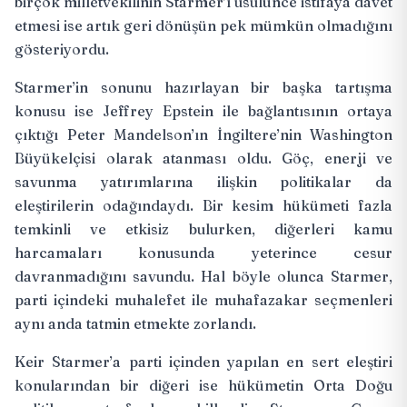
birçok milletvekilinin
Starmer’ı usulünce istifaya davet
etmesi ise artık geri dönüşün pek mümkün olmadığını
gösteriyordu.
Starmer’in sonunu hazırlayan bir başka tartışma
konusu ise Jeffrey Epstein ile bağlantısının ortaya
çıktığı
Peter Mandelson’ın
İngiltere’nin Washington
Büyükelçisi olarak atanması oldu. Göç, enerji ve
savunma yatırımlarına ilişkin politikalar da
eleştirilerin odağındaydı. Bir kesim hükümeti fazla
temkinli ve etkisiz bulurken, diğerleri kamu
harcamaları konusunda yeterince cesur
davranmadığını savundu. Hal böyle olunca Starmer,
parti içindeki muhalefet ile muhafazakar seçmenleri
aynı anda tatmin etmekte zorlandı.
Keir Starmer’a parti içinden yapılan en sert eleştiri
konularından bir diğeri ise hükümetin Orta Doğu