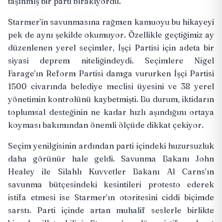
taşınmış bir parti bırakıyordu.
Starmer’in savunmasına rağmen kamuoyu bu hikayeyi
pek de aynı şekilde okumuyor. Özellikle geçtiğimiz ay
düzenlenen yerel seçimler, İşçi Partisi için adeta bir
siyasi deprem niteliğindeydi. Seçimlere Nigel
Farage’ın Reform Partisi damga vururken İşçi Partisi
1500 civarında belediye meclisi üyesini ve 38 yerel
yönetimin
kontrolünü kaybetmişti
. Bu durum, iktidarın
toplumsal desteğinin ne kadar hızlı aşındığını ortaya
koyması bakımından önemli ölçüde dikkat çekiyor.
Seçim yenilgisinin ardından parti içindeki huzursuzluk
daha görünür hale geldi. Savunma Bakanı John
Healey ile Silahlı Kuvvetler Bakanı Al Carns’ın
savunma bütçesindeki kesintileri protesto ederek
istifa etmesi
ise Starmer’ın otoritesini ciddi biçimde
sarstı. Parti içinde artan muhalif seslerle birlikte