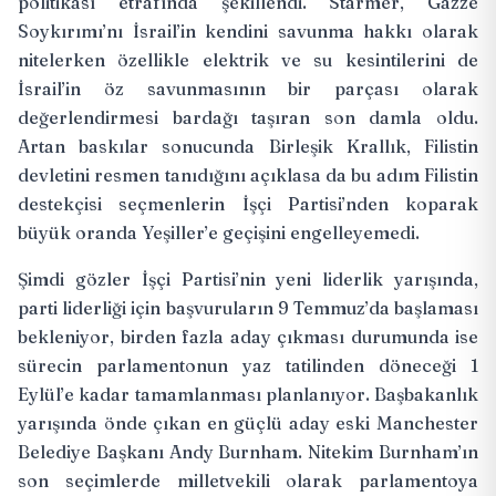
politikası etrafında şekillendi. Starmer, Gazze
Soykırımı’nı
İsrail’in kendini savunma hakkı
olarak
nitelerken özellikle elektrik ve su kesintilerini de
İsrail’in öz savunmasının bir parçası olarak
değerlendirmesi bardağı taşıran son damla oldu.
Artan baskılar sonucunda Birleşik Krallık, Filistin
devletini
resmen tanıdığını
açıklasa da bu adım Filistin
destekçisi seçmenlerin İşçi Partisi’nden koparak
büyük oranda Yeşiller’e geçişini engelleyemedi.
Şimdi gözler İşçi Partisi’nin yeni liderlik yarışında,
parti liderliği için başvuruların 9 Temmuz’da başlaması
bekleniyor, birden fazla aday çıkması durumunda ise
sürecin parlamentonun yaz tatilinden döneceği 1
Eylül’e kadar tamamlanması planlanıyor. Başbakanlık
yarışında önde çıkan en güçlü aday eski Manchester
Belediye Başkanı
Andy Burnham
. Nitekim Burnham’ın
son seçimlerde milletvekili olarak parlamentoya